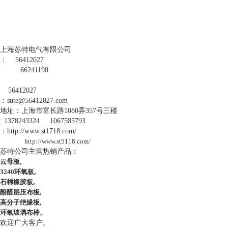
上海苏特电气有限公司
：
56412027
66241190
56412027
：
sute@56412027.com
地址：上海市富长路
1080
弄
357
号三楼
: 1378243324 1067585793
：
http://www.st1718.com/
http://www.st5118.com/
苏特公司主营热销产品：
云母板
,
3240
环氧板
,
石棉橡胶板
,
酚醛层压布板
,
高分子绝缘板
,
环氧玻璃布棒
。
欢迎广大客户。