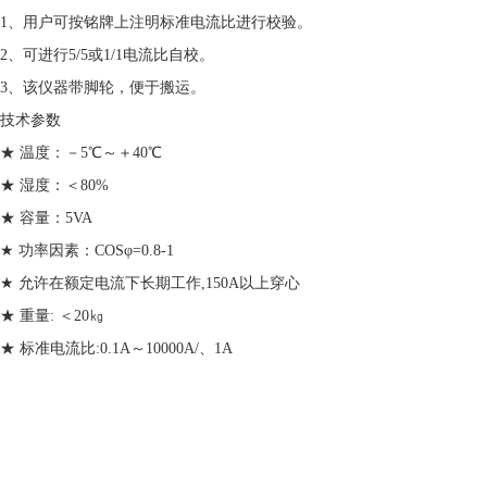
1、用户可按铭牌上注明标准电流比进行校验。
2、可进行5/5或1/1电流比自校。
3、该仪器带脚轮，便于搬运。
技术参数
★ 温度：－5℃～＋40℃
★ 湿度：＜80%
★ 容量：5VA
★ 功率因素：COSφ=0.8-1
★ 允许在额定电流下长期工作,150A以上穿心
★ 重量: ＜20㎏
★ 标准电流比:0.1A～10000A/、1A