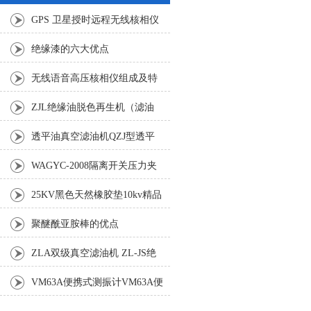
GPS 卫星授时远程无线核相仪
规范
绝缘漆的六大优点
无线语音高压核相仪组成及特
点
ZJL绝缘油脱色再生机（滤油
机） LZ绝缘油脱色装置
透平油真空滤油机QZJ型透平
油液真空净化机透平油真空滤
WAGYC-2008隔离开关压力夹
油机
紧力测试仪
25KV黑色天然橡胶垫10kv精品
绝缘橡胶板3mm绝缘橡胶板
聚醚酰亚胺棒的优点
ZLA双级真空滤油机 ZL-JS绝
缘油双级真空滤油机
VM63A便携式测振计VM63A便
携式测振计