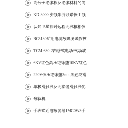
高分子绝缘板及绝缘材料的简
单说明
KD-3000 变频串并联谐振工频
耐压试验成套装置
认知卫星授时远程无线核相仪
安全事项及技术参数
BC5130矿用电缆故障测试仪技
术参数
TCM-630-2内涨式电动/气动坡
口机
6KV红色高压绝缘垫10KV红色
高压绝缘垫
220V低压绝缘垫3mm黑色防滑
绝缘胶板4mm绝缘胶板厂家
单极滑触线及无接缝滑触线优
缺点分析
弯轨机
手表式近电报警器1MG0W3手
表式近电报警器1SVOE