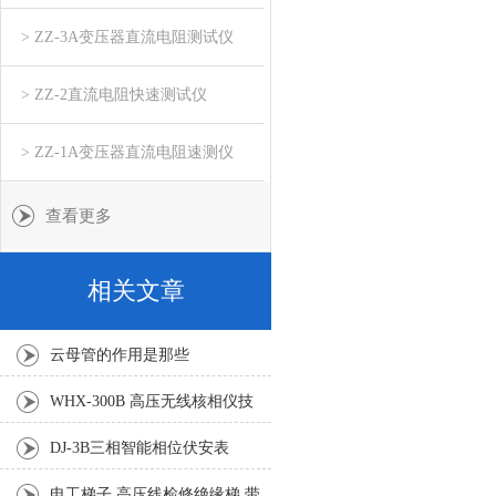
> ZZ-3A变压器直流电阻测试仪
> ZZ-2直流电阻快速测试仪
> ZZ-1A变压器直流电阻速测仪
查看更多
相关文章
云母管的作用是那些
WHX-300B 高压无线核相仪技
术参数
DJ-3B三相智能相位伏安表
电工梯子,高压线检修绝缘梯,带