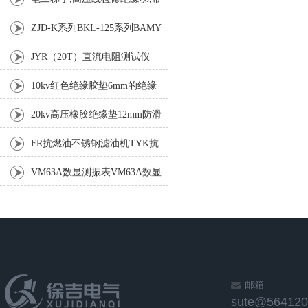
电作业单梯 电工绝缘单梯,玻璃
ZJD-K系列BKL-125系列BAMY
钢全绝缘绝缘梯
板框式滤油机
JYR（20T）直流电阻测试仪
10kv红色绝缘胶垫6mm的绝缘
胶垫35KV绝缘胶垫报价
20kv高压橡胶绝缘垫12mm防滑
橡胶绝缘垫3mm绝缘垫
FR抗燃油不锈钢滤油机TYK抗
燃油聚结分离不锈钢滤油机
VM63A数显测振表VM63A数显
测振表
邮箱
sute@564120