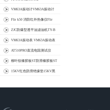
VM63A振动计VM63A振动计
Flir k50 消防红外热像仪Flir
k50 消防红外热像仪
ZJC防爆型透平油滤油机TY-B
防爆真空滤油机
VM63A振动表 VM63A振动表
AT510PRO直流电阻测试仪
柳叶纹橡胶板ST防滑橡胶板ST
红条纹橡胶板ST
15KV红色防滑绝缘垫15KV黑
色防滑绝缘垫