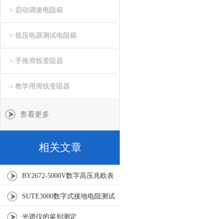
> 启动调速电阻箱
> 低压电器测试电阻箱
> 手推滑线变阻器
> 教学用滑线变阻器
查看更多
相关文章
BY2672-5000V数字高压兆欧表
SUTE3000数字式接地电阻测试
仪
光谱仪的鉴别测定