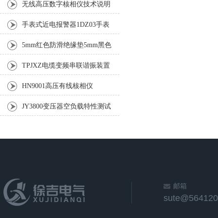
无线高压数字核相仪技术说明
手表式近电报警器1DZ03手表
式近电报警器1DZ8
5mm红色防滑绝缘垫5mm黑色
防滑绝缘垫6mm绿色平板绝缘
TPJXZ电缆变频串联谐振装置
垫
电缆变频串联谐振装置
HN9001高压有线核相仪
JY3800变压器空负载特性测试
仪
邮箱
sute@564120