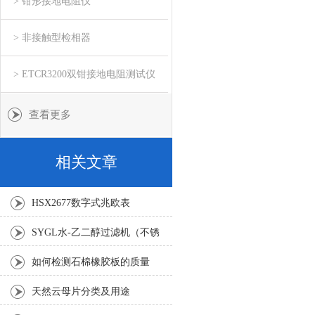
> 钳形接地电阻仪
> 非接触型检相器
> ETCR3200双钳接地电阻测试仪
查看更多
相关文章
HSX2677数字式兆欧表
SYGL水-乙二醇过滤机（不锈
钢防爆型）
如何检测石棉橡胶板的质量
天然云母片分类及用途