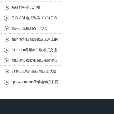
绝缘材料常识介绍
手表式近电报警器1DY51手表
式近电报警器1DT48
高压无线核相仪（TAG-
8000），360°*使用全解
相序表和核相器生活应用上的
不同点
KD-3000调频串并联谐振交流
耐压试验成套装置
25kv绝缘橡胶板30kv橡胶绝缘
垫厂家35kv蓝色绝缘胶垫
STR-LK系列高压耐压测试仪
QF-W200t-20b手动电动立卧两
用油压千斤顶