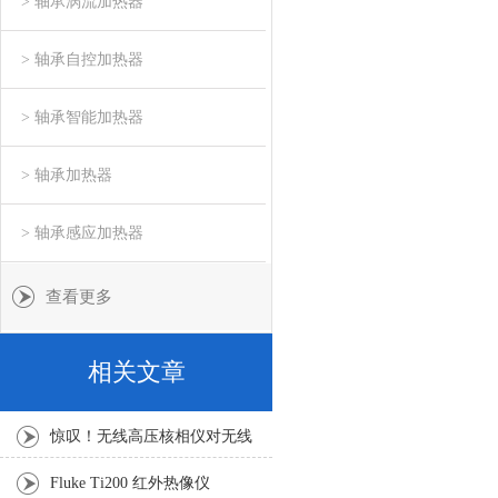
> 轴承涡流加热器
> 轴承自控加热器
> 轴承智能加热器
> 轴承加热器
> 轴承感应加热器
查看更多
相关文章
惊叹！无线高压核相仪对无线
传输技术的三大优点
Fluke Ti200 红外热像仪