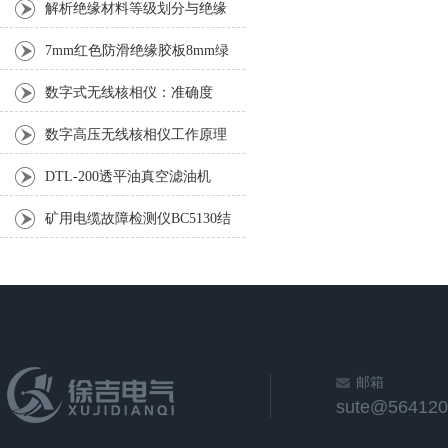
100KVA/100KV
解析绝缘材料等级划分与绝缘
体的分类
7mm红色防滑绝缘胶板8mm绿
色绝缘胶板10mm阻燃绝缘胶板
数字式无线核相仪：准确度
高，优秀可靠
数字高压无线核相仪工作原理
DTL-200透平油真空滤油机
DTL系列透平油真空滤油机
矿用电缆故障检测仪BC5130结
构特点
邮箱
sute@564120