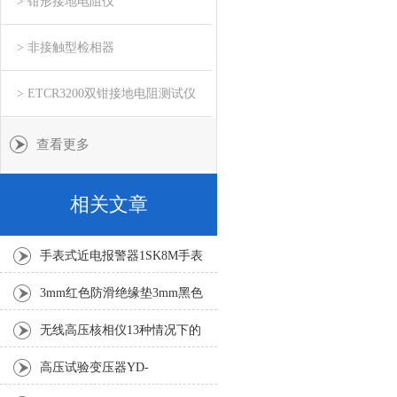
> 钳形接地电阻仪
> 非接触型检相器
> ETCR3200双钳接地电阻测试仪
查看更多
相关文章
手表式近电报警器1SK8M手表
式近电报警器1SK8F
3mm红色防滑绝缘垫3mm黑色
防滑绝缘垫4mm绿色平板绝缘
无线高压核相仪13种情况下的
垫
需停止操作
高压试验变压器YD-