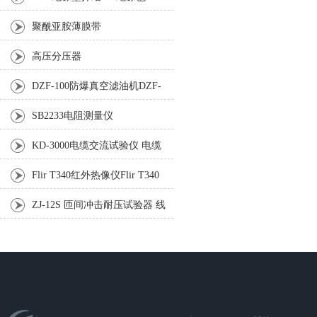
10KV绝缘胶垫介绍
聚酰亚胺薄膜带
高压分压器
DZF-100防爆真空滤油机DZF-
125防爆真空滤油机
SB2233电阻测量仪
KD-3000电缆交流试验仪 电缆
交流耐压试验设备
Flir T340红外热像仪Flir T340
红外热像仪
ZJ-12S 匝间冲击耐压试验器 线
圈匝间绝缘测试仪