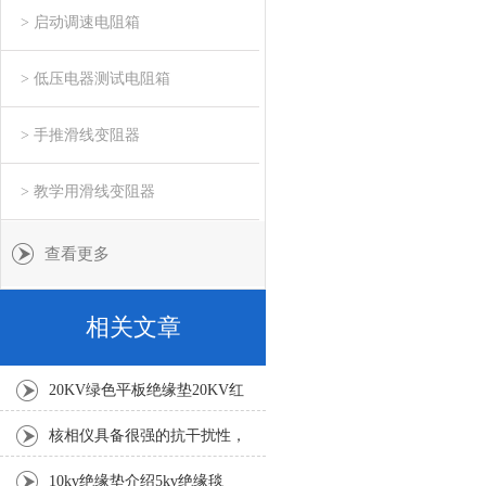
> 启动调速电阻箱
> 低压电器测试电阻箱
> 手推滑线变阻器
> 教学用滑线变阻器
查看更多
相关文章
20KV绿色平板绝缘垫20KV红
色平板绝缘垫
核相仪具备很强的抗干扰性，
能适应各种电磁场干扰场合
10kv绝缘垫介绍5kv绝缘毯