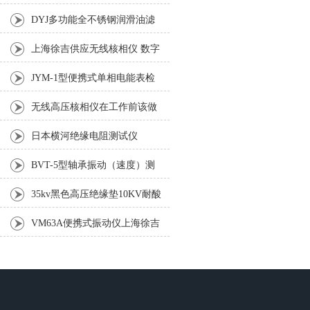
LUC-40精细滤油车
DYJ多功能全不锈钢润滑油滤
油机SYGL 不锈钢过滤机
上海徐吉供应无线核相仪 数字
高压无线核相仪WHX-600A型
JYM-1型便携式单相电能表检
定装置
无线高压核相仪在工作前该做
的准备工作？
日本横河绝缘电阻测试仪
MY40|绝缘电阻表|绝缘耐压测
BVT-5型轴承振动（速度）测
试仪
振仪
35kv黑色高压绝缘垫10KV耐酸
碱绿色胶垫绝缘胶垫3mm
VM63A便携式振动仪上海徐吉
电气