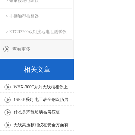
> 钳形接地电阻仪
> 非接触型检相器
> ETCR3200双钳接地电阻测试仪
查看更多
相关文章
WHX-300C系列无线核相仪上
海徐吉推荐
1SP8F系列 电工表全钢双历男
表
什么是环氧玻璃布层压板
无线高压核相仪在安全方面有