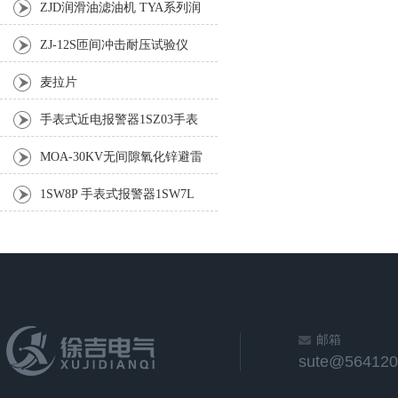
了更强有力的表现
ZJD润滑油滤油机 TYA系列润
滑油滤油机
ZJ-12S匝间冲击耐压试验仪
麦拉片
手表式近电报警器1SZ03手表
式近电报警器1SG8F
MOA-30KV无间隙氧化锌避雷
器测试仪
1SW8P 手表式报警器1SW7L
手表式报警器
邮箱
sute@564120