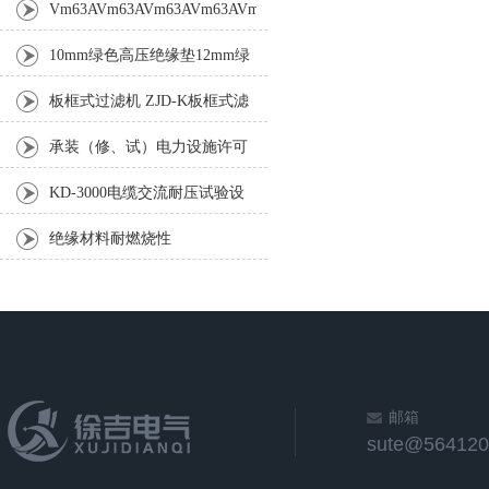
Vm63AVm63AVm63AVm63AVm63A
10mm绿色高压绝缘垫12mm绿
色高压绝缘垫
板框式过滤机 ZJD-K板框式滤
油机 BK压力式板框滤油机
承装（修、试）电力设施许可
证申请条件
KD-3000电缆交流耐压试验设
备 电缆交流耐压试验装置
绝缘材料耐燃烧性
邮箱
sute@564120