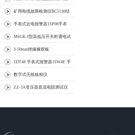
设备调频串并联谐振交流耐压
矿用电缆故障检测仪BC5130结
试验设备
构特点
手表式近电报警器1SP08手表
式近电报警器1SP4F
MSGK-I型高低压开关柜通电试
验台 开关柜通电试验台
3-50mm绝缘橡胶板
600mm×800mm 绝缘胶垫
1DT48 手表式报警器1SW4E 手
表式报警器
数字式无线核相仪
ZZ-3A变压器直流电阻测试仪