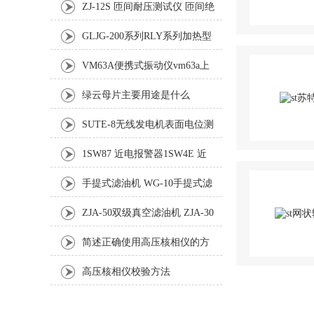
ZJ-12S 匝间耐压测试仪 匝间绝
缘冲击耐压实验仪
GLJG-200系列RLY系列加热型
板框压力式滤油机
VM63A便携式振动仪vm63a上
海徐吉电气
绿云母片主要用途是什么
SUTE-8无线发电机表面电位测
试仪
1SW87 近电报警器1SW4E 近
电报警器
手提式滤油机 WG-10手提式滤
油机 WG-20手提式滤油机
ZJA-50双级真空滤油机 ZJA-30
双级真空滤油机
简述正确使用高压核相仪的方
法
高压核相仪校验方法