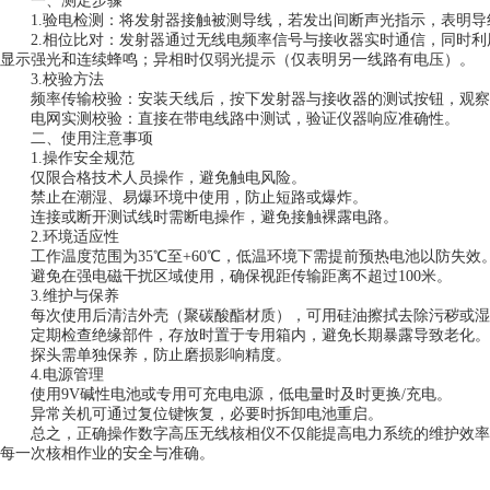
一、测定步骤
1.验电检测：将发射器接触被测导线，若发出间断声光指示，表明导线
2.相位比对：发射器通过无线电频率信号与接收器实时通信，同时利
显示强光和连续蜂鸣；异相时仅弱光提示（仅表明另一线路有电压）。
3.校验方法
频率传输校验：安装天线后，按下发射器与接收器的测试按钮，观察接
电网实测校验：直接在带电线路中测试，验证仪器响应准确性。
二、使用注意事项
1.操作安全规范
仅限合格技术人员操作，避免触电风险。
禁止在潮湿、易爆环境中使用，防止短路或爆炸。
连接或断开测试线时需断电操作，避免接触裸露电路。
2.环境适应性
工作温度范围为35℃至+60℃，低温环境下需提前预热电池以防失效
避免在强电磁干扰区域使用，确保视距传输距离不超过100米。
3.维护与保养
每次使用后清洁外壳（聚碳酸酯材质），可用硅油擦拭去除污秽或湿
定期检查绝缘部件，存放时置于专用箱内，避免长期暴露导致老化。
探头需单独保养，防止磨损影响精度。
4.电源管理
使用9V碱性电池或专用可充电电源，低电量时及时更换/充电。
异常关机可通过复位键恢复，必要时拆卸电池重启。
总之，正确操作数字高压无线核相仪不仅能提高电力系统的维护效率
每一次核相作业的安全与准确。