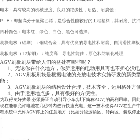
电木：具有较高的机械强度、良好的绝缘性，耐热、耐腐蚀；
P E：即超高分子量聚乙烯，是综合性能较好的工程塑料，其耐磨、抗
四种颜色：电木红、绿色、白色、黑色可选择。
刷块电极（碳刷）：铜碳合金，具有优良的导电性和耐磨、自润滑性刷板
刷板电极（T2紫铜）：纯度高，导电性能佳，原色和防氧化处理
AGV刷板刷块带给人们的益处有哪些呢？
1、无论你在什么地方，你所运用的电动用具再也不担心没电
2、AGV刷板刷块是根据电池的充放电技术实施研发的新类
能；
3、AGV刷板刷块的结构设计合理，技术齐全，运用格外方
4、由于运用地点多，具有很好的方便性。
为取得良好效果,必须保证自动引导小车(以下简称AGV)的高利用率。
现在能够允许电池在几秒钟内进行快速充电。这一技术使得AGV在生产
程系统中允许AGV停止的任意地方（比如分段运输区、转向区、装载停