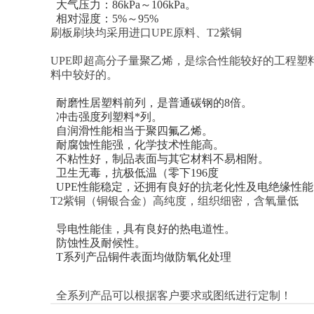
大气压力：86kPa～106kPa。
相对湿度：5%～95%
刷板刷块均采用进口UPE原料、T2紫铜
UPE即超高分子量聚乙烯，是综合性能较好的工程
料中较好的。
耐磨性居塑料前列，是普通碳钢的8倍。
冲击强度列塑料*列。
自润滑性能相当于聚四氟乙烯。
耐腐蚀性能强，化学技术性能高。
不粘性好，制品表面与其它材料不易相附。
卫生无毒，抗极低温（零下196度
UPE性能稳定，还拥有良好的抗老化性及电绝缘性
T2紫铜（铜银合金）高纯度，组织细密，含氧量低
导电性能佳，具有良好的热电道性。
防蚀性及耐候性。
T系列产品铜件表面均做防氧化处理
全系列产品可以根据客户要求或图纸进行定制！