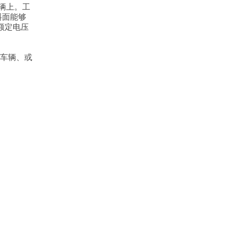
辆上。工
斜面能够
额定电压
输车辆、或