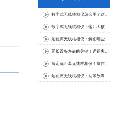
数字式无线核相仪怎么用？这份实操指南，新手也能轻松上手
数字式无线核相仪：这几大核心特点，让核相作业效率直接“提速”
远距离无线核相仪：解锁哪些“看不见”的电力适配场景？
延长设备寿命的关键！远距离无线核相仪的保养细节，资深运维都在悄悄用
搞定远距离无线核相仪！操作步骤全梳理，每一步都讲透
远距离无线核相仪：别等故障才重视！这份维护保养指南请收好