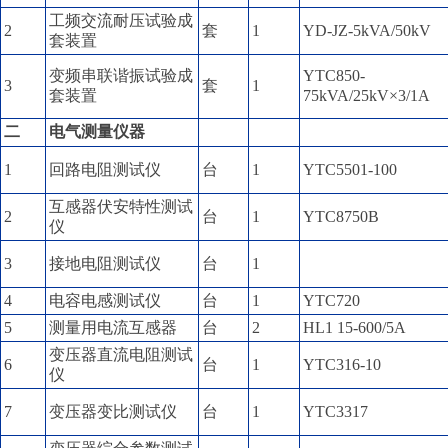
工频交流耐压试验成
2
套
1
YD-JZ-5kVA/50kV
套装置
变频串联谐振试验成
YTC850-
3
套
1
套装置
75kVA/25kV×3/1A
二
电气测量仪器
1
回路电阻测试仪
台
1
YTC5501-100
互感器伏安特性测试
2
台
1
YTC8750B
仪
3
接地电阻测试仪
台
1
4
电容电感测试仪
台
1
YTC720
5
测量用电流互感器
台
2
HL1 15-600/5A
变压器直流电阻测试
6
台
1
YTC316-10
仪
7
变压器变比测试仪
台
1
YTC3317