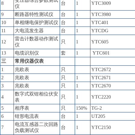
变压器综合参数测试
8
台
1
YTC3009
仪
9
断路器特性测试仪
台
1
YTC3980
10
单相继电保护测试仪
台
1
YTC401
11
大电流发生器
台
1
YTCDG
雷击计数器动作测试
12
只
1
YTC605
仪
13
电缆识别仪
套
1
YTC601
三
常用仪器仪表
1
兆欧表
只
YTC2672
2
兆欧表
只
1
YTC2671
3
兆欧表
只
1
YTC2670
数字式双钳相位伏安
4
只
1
YTC2220
表
5
相序表
只
150%
TG-2
6
钳形电流表
台
1
UT205
电流互感器二次回路
7
台
1
YTC2150
负载测试仪