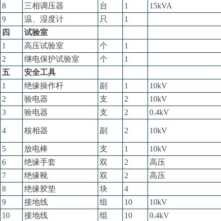
8
三相调压器
台
1
15kVA
9
温、湿度计
只
1
四
试验室
1
高压试验室
个
1
2
继电保护试验室
个
1
五
安全工具
1
绝缘操作杆
副
1
10kV
2
验电器
支
2
10kV
3
验电器
支
2
0.4kV
4
核相器
副
2
10kV
5
放电棒
支
1
10kV
6
绝缘手套
双
2
高压
7
绝缘靴
双
2
高压
8
绝缘胶垫
块
4
9
接地线
组
10
10kV
10
接地线
组
10
0.4kV