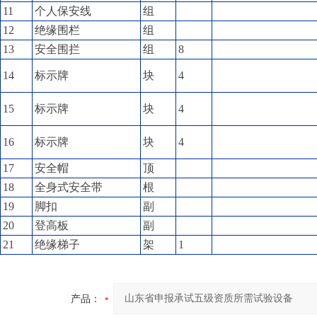
11
个人保安线
组
12
绝缘围栏
组
13
安全围拦
组
8
14
标示牌
块
4
15
标示牌
块
4
16
标示牌
块
4
17
安全帽
顶
18
全身式安全带
根
19
脚扣
副
20
登高板
副
21
绝缘梯子
架
1
产品：