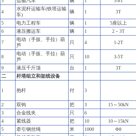
3
运输汽车
辆
1
5-8T
水泥杆运输车(铁塔运输
4
辆
1
3T
车)
5
电力工程车
辆
1
5座以上
6
液压搬运车
辆
1
2－3T
电动（手扳、手拉）葫
7
只
4
1-2T
芦
电动（手扳、手拉）葫
8
只
10
3-5T
芦
9
液压千斤顶
台
1
3T
二
杆塔组立和架线设备
1
抱杆
付
3
2
双钩
把
3
15～50kN
3
合金线夹
只
6
4
紧线器
把
10
10～15kN
5
牵引钢丝绳
米
1000
Φ8