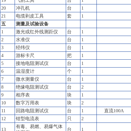
19
气割工具
台
1
20
冲孔机
台
1
21
电缆剥皮工具
套
1
五
测量及试验设备
1
激光或红外线测距仪
台
1
2
水准仪
台
1
3
经纬仪
台
1
4
游标卡尺
把
1
5
接地电阻测试仪
台
1
6
温湿度计
个
1
7
微水测量仪
台
1
8
绝缘电阻测试仪
台
2
9
相序表
块
1
10
数字万用表
块
2
11
回路电阻测试仪
台
1
直流100A
12
钳型电流表
只
2
有毒、易燃、易爆气体
13
台
1