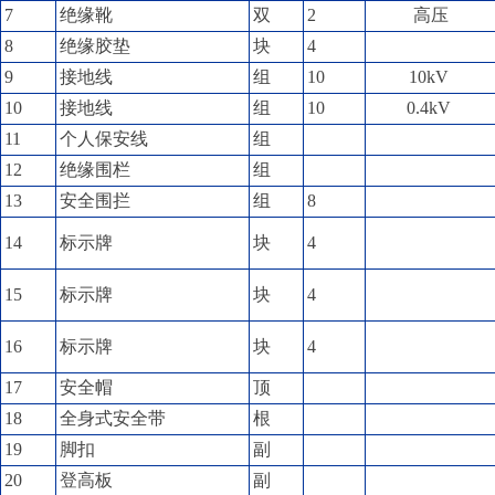
7
绝缘靴
双
2
高压
8
绝缘胶垫
块
4
9
接地线
组
10
10kV
10
接地线
组
10
0.4kV
11
个人保安线
组
12
绝缘围栏
组
13
安全围拦
组
8
14
标示牌
块
4
15
标示牌
块
4
16
标示牌
块
4
17
安全帽
顶
18
全身式安全带
根
19
脚扣
副
20
登高板
副