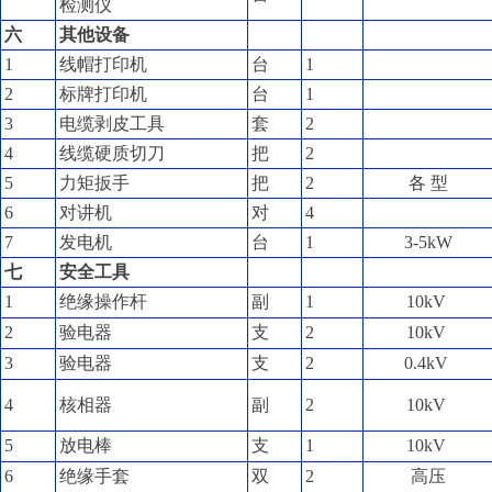
检测仪
六
其他设备
1
线帽打印机
台
1
2
标牌打印机
台
1
3
电缆剥皮工具
套
2
4
线缆硬质切刀
把
2
5
力矩扳手
把
2
各 型
6
对讲机
对
4
7
发电机
台
1
3-5kW
七
安全工具
1
绝缘操作杆
副
1
10kV
2
验电器
支
2
10kV
3
验电器
支
2
0.4kV
4
核相器
副
2
10kV
5
放电棒
支
1
10kV
6
绝缘手套
双
2
高压