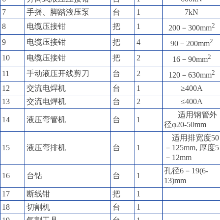
7
手摇、脚踏液压泵
台
1
7kN
2
8
电缆压接钳
把
1
200－300mm
2
9
电缆压接钳
把
4
90－200mm
2
10
电缆压接钳
把
2
16－90mm
2
11
手动液压开线剪刀
台
2
120－630mm
12
交流电焊机
台
1
≥400A
13
交流电焊机
台
2
≤400A
适用钢管外
14
液压弯管机
台
1
径φ20-50mm
适用排宽度50
15
液压弯排机
台
1
－125mm, 厚度5
－12mm
孔径6－19(6-
16
台钻
台
1
13)mm
17
断线钳
把
1
18
切割机
台
1