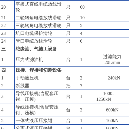
平板式直线电缆放线滑
20
只
60
轮
21
二轮转角电缆放线滑轮
只
10
22
三轮转角电缆放线滑轮
只
5
23
坑口电缆保护滑轮
只
4
24
管口电缆放线滑轮
只
6
三
绝缘油、气施工设备
过滤能力
1
压力式滤油机
台
1
20L/min
四
压接、焊接和切割设备
1
手动液压机
台
2
240kN
2
断线器
把
3
导线压接机(含配套压
1000-
3
台
1
钳、压模)
1250kN
导线压接机(含配套压
4
台
2
600kN
钳、压模)
5
一体式液压压接钳
台
1
160kN
6
分离式液压压接钳
台
1
600kN