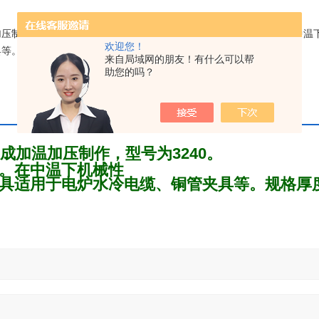
作，型号为3240。 3240环氧板切割、打孔或模具加工而成。在中温
欢迎您！
规格厚度：20～1000mm 。按图纸加工 订做。 颜色：黄色
来自局域网的朋友！有什么可以帮
助您的吗？
成加温加压制作，型号为3240。
成。在中温下机械性
具适用于电炉水冷电
缆、铜管夹具等。规格厚度