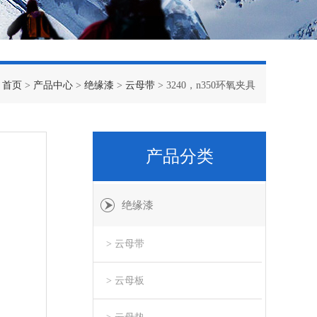
：
首页
>
产品中心
>
绝缘漆
>
云母带
> 3240，n350环氧夹具
产品分类
绝缘漆
> 云母带
> 云母板