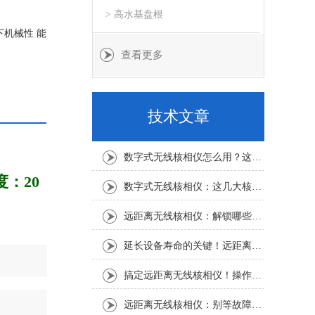
> 高水基盘根
下机械性 能
查看更多
技术文章
数字式无线核相仪怎么用？这份实操指南，新手也能轻松上手
：20
数字式无线核相仪：这几大核心特点，让核相作业效率直接“提速”
远距离无线核相仪：解锁哪些“看不见”的电力适配场景？
延长设备寿命的关键！远距离无线核相仪的保养细节，资深运维都在悄悄用
搞定远距离无线核相仪！操作步骤全梳理，每一步都讲透
远距离无线核相仪：别等故障才重视！这份维护保养指南请收好