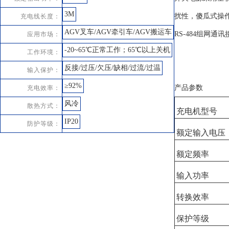
3M
扰性，傻瓜式操
充电线长度：
AGV叉车/AGV牵引车/AGV搬运车
RS-484组网通
应用市场：
-20~65℃正常工作；65℃以上关机
工作环境：
反接/过压/欠压/缺相/过流/过温
输入保护：
≥92%
产品参数
充电效率：
风冷
散热方式：
充电机型号
IP20
防护等级：
额定输入电压
额定频率
输入功率
转换效率
保护等级