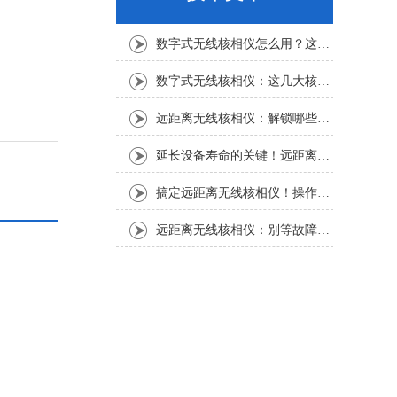
数字式无线核相仪怎么用？这份实操指南，新手也能轻松上手
数字式无线核相仪：这几大核心特点，让核相作业效率直接“提速”
远距离无线核相仪：解锁哪些“看不见”的电力适配场景？
延长设备寿命的关键！远距离无线核相仪的保养细节，资深运维都在悄悄用
搞定远距离无线核相仪！操作步骤全梳理，每一步都讲透
远距离无线核相仪：别等故障才重视！这份维护保养指南请收好