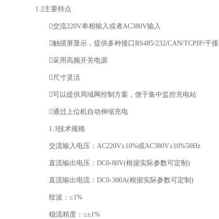
1.2主要特点
交流220V单相输入或者AC380V输入
触摸屏显示，提供多种接口RS485/232/CAN/TCPIP/干
采用高频开关电源
尺寸灵活
可以提供局域网控制方案，便于集中监控充电站
通过上位机自动伸缩充电
1.3技术规格
交流输入电压：AC220V±10%或AC380V±10%50Hz
直流输出电压：DC0-80V(根据实际参数可定制)
直流输出电流：DC0-300A(根据实际参数可定制)
纹波：≤1%
稳流精度：≤±1%