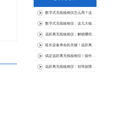
数字式无线核相仪怎么用？这份实操指南，新手也能轻松上手
数字式无线核相仪：这几大核心特点，让核相作业效率直接“提速”
远距离无线核相仪：解锁哪些“看不见”的电力适配场景？
延长设备寿命的关键！远距离无线核相仪的保养细节，资深运维都在悄悄用
搞定远距离无线核相仪！操作步骤全梳理，每一步都讲透
远距离无线核相仪：别等故障才重视！这份维护保养指南请收好