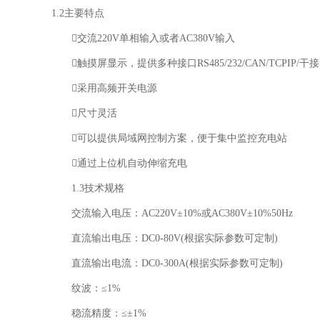
1.2主要特点
交流220V单相输入或者AC380V输入
触摸屏显示，提供多种接口RS485/232/CAN/TCPIP/干
采用高频开关电源
尺寸灵活
可以提供局域网控制方案，便于集中监控充电站
通过上位机自动伸缩充电
1.3技术规格
交流输入电压：AC220V±10%或AC380V±10%50Hz
直流输出电压：DC0-80V(根据实际参数可定制)
直流输出电流：DC0-300A(根据实际参数可定制)
纹波：≤1%
稳流精度：≤±1%