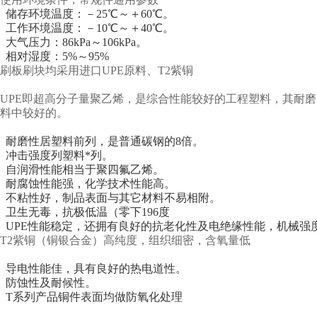
储存环境温度：－25℃～＋60℃。
工作环境温度：－10℃～＋40℃。
大气压力：86kPa～106kPa。
相对湿度：5%～95%
刷板刷块均采用进口UPE原料、T2紫铜
UPE即超高分子量聚乙烯，是综合性能较好的工程塑料，其耐
料中较好的。
耐磨性居塑料前列，是普通碳钢的8倍。
冲击强度列塑料*列。
自润滑性能相当于聚四氟乙烯。
耐腐蚀性能强，化学技术性能高。
不粘性好，制品表面与其它材料不易相附。
卫生无毒，抗极低温（零下196度
UPE性能稳定，还拥有良好的抗老化性及电绝缘性能，机械强
T2紫铜（铜银合金）高纯度，组织细密，含氧量低
导电性能佳，具有良好的热电道性。
防蚀性及耐候性。
T系列产品铜件表面均做防氧化处理