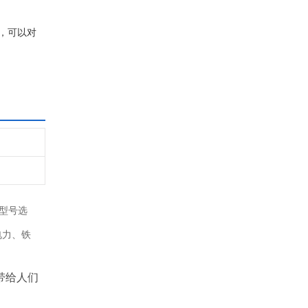
择，可以对
格型号选
电力、铁
带给人们