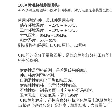
100A标准接触刷板刷块
AGV多种应用领域不仅对车辆本身、对其电池充电装置也提
使用环境条件，常规件通用参数
储存环境温度：－25℃～＋60℃。
工作环境温度：－10℃～＋40℃。
大气压力：86kPa～106kPa。
相对湿度：5%～95%
刷板刷块均采用进口UPE原料、T2紫铜
UPE即超高分子量聚乙烯，是综合性能较好的工程
料中较好的。
耐磨性居塑料前列，是普通碳钢的8倍。
冲击强度列塑料*列。
自润滑性能相当于聚四氟乙烯。
耐腐蚀性能强，化学技术性能高。
不粘性好，制品表面与其它材料不易相附。
卫生无毒，抗极低温（零下196度
UPE性能稳定，还拥有良好的抗老化性及电绝缘性
T2紫铜（铜银合金）高纯度，组织细密，含氧量低