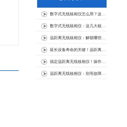
数字式无线核相仪怎么用？这份实操指南，新手也能轻松上手
数字式无线核相仪：这几大核心特点，让核相作业效率直接“提速”
远距离无线核相仪：解锁哪些“看不见”的电力适配场景？
延长设备寿命的关键！远距离无线核相仪的保养细节，资深运维都在悄悄用
搞定远距离无线核相仪！操作步骤全梳理，每一步都讲透
远距离无线核相仪：别等故障才重视！这份维护保养指南请收好