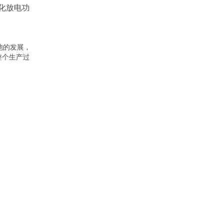
化放电功
池的发展，
整个生产过