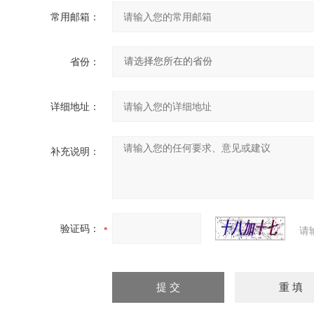
常用邮箱：
省份：
详细地址：
补充说明：
验证码：
请