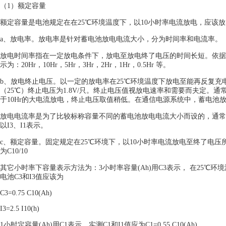
（1）额定容量
额定容量是电池规定在在25℃环境温度下，以10小时率电流放电，应该放出
a、放电率。放电率是针对蓄电池放电电流大小，分为时间率和电流率。
放电时间率指在一定放电条件下，放电至放电终了电压的时间长短。依据IEC
示为：20Hr，10Hr，5Hr，3Hr，2Hr，1Hr，0.5Hr 等。
b、放电终止电压。以一定的放电率在25℃环境温度下放电至能再反复充
（25℃）终止电压为1.8V/只。终止电压值视放电速率和需要而夫定。
于10Hr的大电流放电，终止电压取值稍低。在通信电源系统中，蓄电池
放电电流率是为了比较标称容量不同的蓄电池放电电流大小而设的，通常以
以I3、I1表示。
c、额定容量。固定规定在25℃环境下，以10小时率电流放电至终了电压所
为C10/10
其它小时率下容量表示方法为：3小时率容量(Ah)用C3表示， 在25℃环
电池C3和I3值应该为
C3=0.75 C10(Ah)
I3=2.5 I10(h)
1小时定容量(Ah)用C1表示，实测C1和I1值应为C1=0.55 C10(Ah)