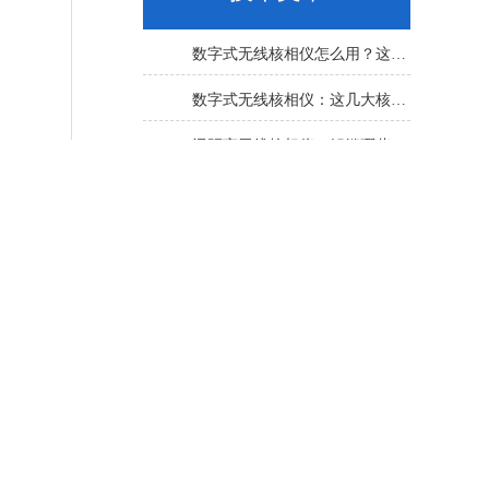
数字式无线核相仪怎么用？这份实操指南，新手也能轻松上手
数字式无线核相仪：这几大核心特点，让核相作业效率直接“提速”
远距离无线核相仪：解锁哪些“看不见”的电力适配场景？
延长设备寿命的关键！远距离无线核相仪的保养细节，资深运维都在悄悄用
搞定远距离无线核相仪！操作步骤全梳理，每一步都讲透
远距离无线核相仪：别等故障才重视！这份维护保养指南请收好