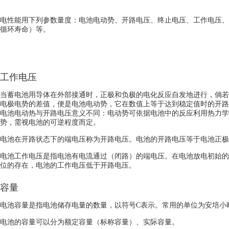
电性能用下列参数量度：电池电动势、开路电压、终止电压、工作电压、
循环寿命）等。
工作电压
当蓄电池用导体在外部接通时，正极和负极的电化反应自发地进行，倘若
电极电势的差值，便是电池电动势，它在数值上等于达到稳定值时的开路
电池电动热与开路电压意义不同：电动势可依据电池中的反应利用热力学
势，需视电池的可逆程度而定。
电池在开路状态下的端电压称为开路电压。电池的开路电压等于电池正极
电池工作电压是指电池有电流通过（闭路）的端电压。在电池放电初始的
位的存在，电池的工作电压低于开路电压。
容量
电池容量是指电池储存电量的数量，以符号C表示。常用的单位为安培小时
电池的容量可以分为额定容量（标称容量）、实际容量。