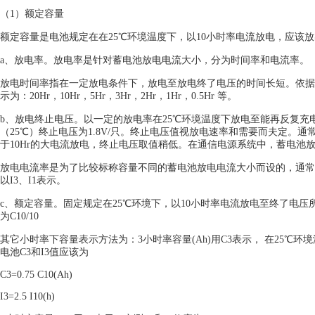
（1）额定容量
额定容量是电池规定在在25℃环境温度下，以10小时率电流放电，应该放出
a、放电率。放电率是针对蓄电池放电电流大小，分为时间率和电流率。
放电时间率指在一定放电条件下，放电至放电终了电压的时间长短。依据IEC
示为：20Hr，10Hr，5Hr，3Hr，2Hr，1Hr，0.5Hr 等。
b、放电终止电压。以一定的放电率在25℃环境温度下放电至能再反复充
（25℃）终止电压为1.8V/只。终止电压值视放电速率和需要而夫定。
于10Hr的大电流放电，终止电压取值稍低。在通信电源系统中，蓄电池
放电电流率是为了比较标称容量不同的蓄电池放电电流大小而设的，通常以
以I3、I1表示。
c、额定容量。固定规定在25℃环境下，以10小时率电流放电至终了电压所
为C10/10
其它小时率下容量表示方法为：3小时率容量(Ah)用C3表示， 在25℃环
电池C3和I3值应该为
C3=0.75 C10(Ah)
I3=2.5 I10(h)