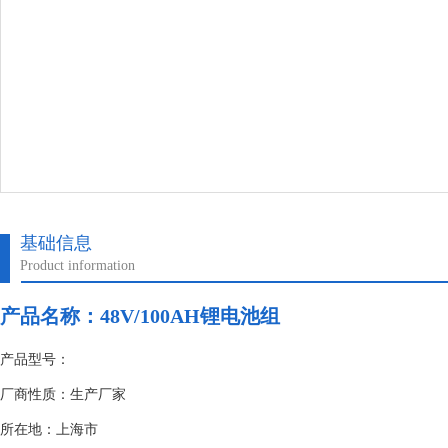
基础信息
Product information
产品名称：
48V/100AH锂电池组
产品型号：
厂商性质：生产厂家
所在地：上海市