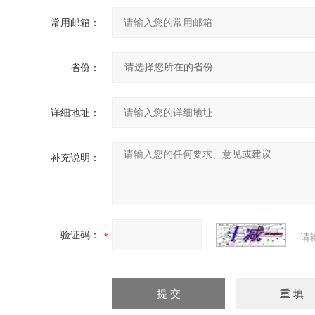
常用邮箱：
省份：
详细地址：
补充说明：
验证码：
请