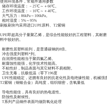
使用环境条件，常规件通用参数
储存环境温度：－25℃～＋60℃。
工作环境温度：－10℃～＋40℃。
大气压力：86kPa～106kPa。
相对湿度：5%～95%
刷板刷块均采用进口UPE原料、T2紫铜
UPE即超高分子量聚乙烯，是综合性能较好的工程塑料，其耐
料中较好的。
耐磨性居塑料前列，是普通碳钢的8倍。
冲击强度列塑料*列。
自润滑性能相当于聚四氟乙烯。
耐腐蚀性能强，化学技术性能高。
不粘性好，制品表面与其它材料不易相附。
卫生无毒，抗极低温（零下196度
UPE性能稳定，还拥有良好的抗老化性及电绝缘性能，机械强
T2紫铜（铜银合金）高纯度，组织细密，含氧量低
导电性能佳，具有良好的热电道性。
防蚀性及耐候性。
T系列产品铜件表面均做防氧化处理