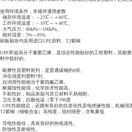
使用环境条件，常规件通用参数
储存环境温度：－25℃～＋60℃。
工作环境温度：－10℃～＋40℃。
大气压力：86kPa～106kPa。
相对湿度：5%～95%
刷板刷块均采用进口UPE原料、T2紫铜
UPE即超高分子量聚乙烯，是综合性能较好的工程塑料，其耐
料中较好的。
耐磨性居塑料前列，是普通碳钢的8倍。
冲击强度列塑料*列。
自润滑性能相当于聚四氟乙烯。
耐腐蚀性能强，化学技术性能高。
不粘性好，制品表面与其它材料不易相附。
卫生无毒，抗极低温（零下196度
UPE性能稳定，还拥有良好的抗老化性及电绝缘性能，机械强
T2紫铜（铜银合金）高纯度，组织细密，含氧量低
导电性能佳，具有良好的热电道性。
防蚀性及耐候性。