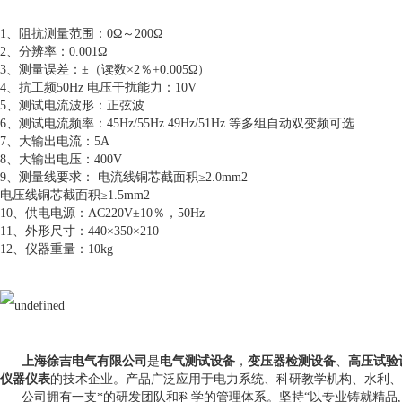
1、阻抗测量范围：0Ω～200Ω
2、分辨率：0.001Ω
3、测量误差：±（读数×2％+0.005Ω）
4、抗工频50Hz 电压干扰能力：10V
5、测试电流波形：正弦波
6、测试电流频率：45Hz/55Hz 49Hz/51Hz 等多组自动双变频可选
7、大输出电流：5A
8、大输出电压：400V
9、测量线要求： 电流线铜芯截面积≥2.0mm2
电压线铜芯截面积≥1.5mm2
10、供电电源：AC220V±10％，50Hz
11、外形尺寸：440×350×210
12、仪器重量：10kg
上海徐吉电气有限公司
是
电气测试设备
，
变压器检测设备
、
高压试验
仪器仪表
的技术企业。产品广泛应用于电力系统、科研教学机构、水利、
公司拥有一支*的研发团队和科学的管理体系。坚持“以专业铸就精品,以