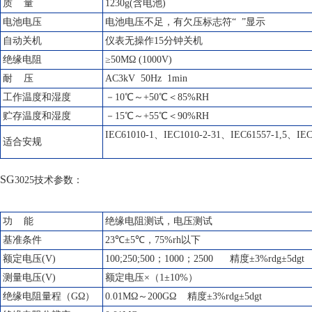
质 量
1230g(含电池)
电池电压
电池电压不足，有欠压标志符“ ”显示
自动关机
仪表无操作15分钟关机
绝缘电阻
≥50MΩ (1000V)
耐 压
AC3kV 50Hz 1min
工作温度和湿度
－10℃～+50℃＜85%RH
贮存温度和湿度
－15℃～+55℃＜90%RH
IEC61010-1、IEC1010-2-31、IEC61557-1,5、I
适合安规
SG
3025技术参数：
功 能
绝缘电阻测试，电压测试
基准条件
23℃±5℃，75%rh以下
额定电压(V)
100;250;500；1000；2500 精度±3%rdg±5dgt
测量电压(V)
额定电压×（1±10%）
绝缘电阻量程（GΩ）
0.01MΩ～200GΩ 精度±3%rdg±5dgt