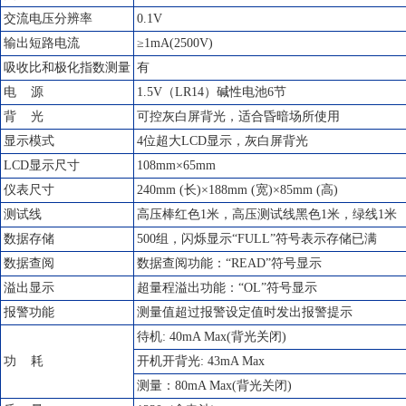
交流电压分辨率
0.1V
输出短路电流
≥1mA(2500V)
吸收比和极化指数测量
有
电 源
1.5V（LR14）碱性电池6节
背 光
可控灰白屏背光，适合昏暗场所使用
显示模式
4位超大LCD显示，灰白屏背光
LCD显示尺寸
108mm×65mm
仪表尺寸
240mm (长)×188mm (宽)×85mm (高)
测试线
高压棒红色1米，高压测试线黑色1米，绿线1米
数据存储
500组，闪烁显示“FULL”符号表示存储已满
数据查阅
数据查阅功能：“READ”符号显示
溢出显示
超量程溢出功能：“OL”符号显示
报警功能
测量值超过报警设定值时发出报警提示
待机: 40mA Max(背光关闭)
功 耗
开机开背光: 43mA Max
测量：80mA Max(背光关闭)