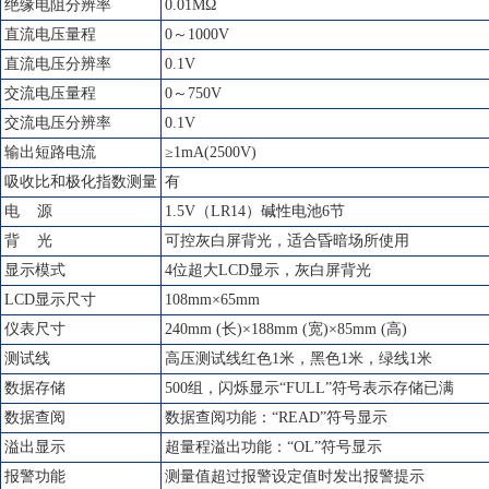
绝缘电阻分辨率
0.01MΩ
直流电压量程
0～1000V
直流电压分辨率
0.1V
交流电压量程
0～750V
交流电压分辨率
0.1V
输出短路电流
≥1mA(2500V)
吸收比和极化指数测量
有
电 源
1.5V（LR14）碱性电池6节
背 光
可控灰白屏背光，适合昏暗场所使用
显示模式
4位超大LCD显示，灰白屏背光
LCD显示尺寸
108mm×65mm
仪表尺寸
240mm (长)×188mm (宽)×85mm (高)
测试线
高压测试线红色1米，黑色1米，绿线1米
数据存储
500组，闪烁显示“FULL”符号表示存储已满
数据查阅
数据查阅功能：“READ”符号显示
溢出显示
超量程溢出功能：“OL”符号显示
报警功能
测量值超过报警设定值时发出报警提示