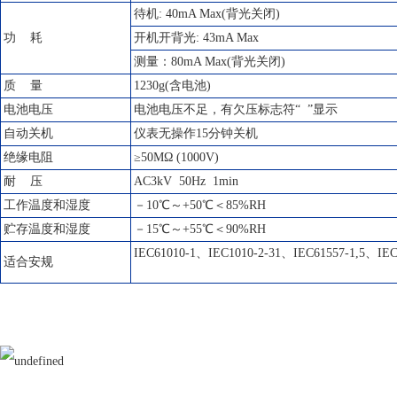
待机: 40mA Max(背光关闭)
功 耗
开机开背光: 43mA Max
测量：80mA Max(背光关闭)
质 量
1230g(含电池)
电池电压
电池电压不足，有欠压标志符“ ”显示
自动关机
仪表无操作15分钟关机
绝缘电阻
≥50MΩ (1000V)
耐 压
AC3kV 50Hz 1min
工作温度和湿度
－10℃～+50℃＜85%RH
贮存温度和湿度
－15℃～+55℃＜90%RH
IEC61010-1、IEC1010-2-31、IEC61557-1,5、I
适合安规