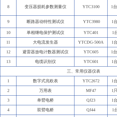
8
变压器损耗参数测量仪
YTC3100
1
9
断路器动特性测试仪
YTC3980
1
10
单相继电保护测试仪
YTC401
1
11
大电流发生器
YTCDG-500A
1
12
避雷器放电计数器测试仪
YTC605
1
13
电缆识别仪
YTC601
1
三、常用仪器仪表
1
数字式兆欧表
YTC2672
1
2
万用表
MF47
1
3
单臂电桥
QJ23
1
4
双臂电桥
QJ44
1