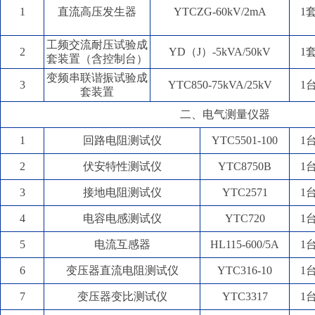
1
直流高压发生器
YTCZG-60kV/2mA
1
工频交流耐压试验成
2
YD（J）-5kVA/50kV
1
套装置（含控制台）
变频串联谐振试验成
3
YTC850-75kVA/25kV
1
套装置
二、电气测量仪器
1
回路电阻测试仪
YTC5501-100
1
2
伏安特性测试仪
YTC8750B
1
3
接地电阻测试仪
YTC2571
1
4
电容电感测试仪
YTC720
1
5
电流互感器
HL115-600/5A
1
6
变压器直流电阻测试仪
YTC316-10
1
7
变压器变比测试仪
YTC3317
1