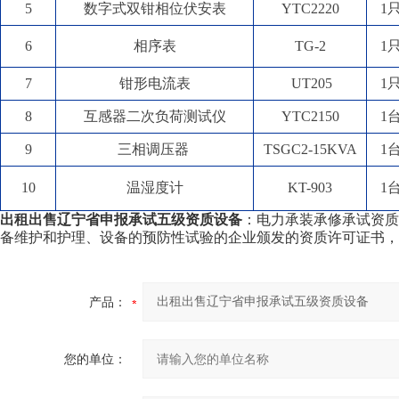
5
数字式双钳相位伏安表
YTC2220
1
6
相序表
TG-2
1
7
钳形电流表
UT205
1
8
互感器二次负荷测试仪
YTC2150
1
9
三相调压器
TSGC2-15KVA
1
10
温湿度计
KT-903
1
出租出售辽宁省申报承试五级资质设备
：电力承装承修承试资质
备维护和护理、设备的预防性试验的企业颁发的资质许可证书，
产品：
您的单位：