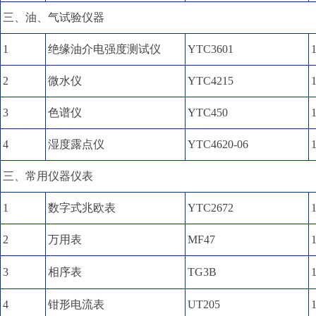
三、油、气试验仪器
1
绝缘油介电强度测试仪
YTC3601
2
微水仪
YTC4215
3
色谱仪
YTC450
4
湿度露点仪
YTC4620-06
三、常用仪器仪表
1
数字式兆欧表
YTC2672
2
万用表
MF47
3
相序表
TG3B
4
钳形电流表
UT205