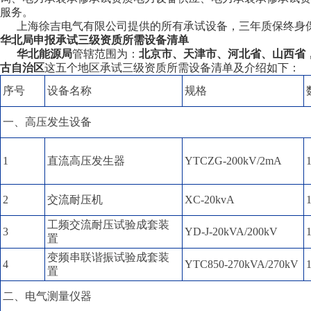
服务。
上海徐吉电气有限公司提供的所有承试设备，三年质保终身
华北局申报承试三级资质所需设备清单
华北能源局
管辖范围为：
北京市、天津市、河北省、山西省
古自治区
这五个地区承试三级资质所需设备清单及介绍如下：
序号
设备名称
规格
一、高压发生设备
1
直流高压发生器
YTCZG-200kV/2mA
2
交流耐压机
XC-20kvA
工频交流耐压试验成套装
3
YD-J-20kVA/200kV
置
变频串联谐振试验成套装
4
YTC850-270kVA/270kV
置
二、电气测量仪器