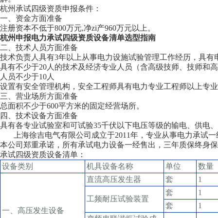
杭州承试四级资质申报条件：
一、资金方面准备
注册资本不低于800万元,净zi产960万元以上。
杭州申报电力承试四级资质设备清单选型指南
二、技术人员方面准备
技术负责人具有3年以上从事电力设施试验管理工作经历，具有
具有不少于20人的技术及经济专业人员（含高级技师、技师和
人员不少于10人
设置有安全管理机构，安全工程师具有电力专业工程师以上专业技
三、营业场所方面准备
总面积不少于600平方米的固定经营场所。
四、技术设备方面准备
具有各专业试验室和可试验35千伏以下电压等级的输电、供电
上海徐吉电气有限公司成立于2011年，专业从事电力承试一
本公司郑重承诺，所有承试电力设备一经售出，三年质保终身保
承试四级资质设备清单：
设备类别
机具设备名称
单位
数量
直流高压发生器
套
1
套
1
工频耐压试验装置
套
1
一、高压发生设备