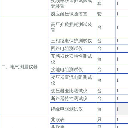
变频串联谐振试验成
套
1
套装置
感应耐压试验装置
套
1
高压介质损耗测试装
台
1
置
三相继电保护测试仪
台
1
回路电阻测试仪
台
1
互感器伏安特性测试
台
1
仪
二、电气测量仪器
接地电阻测试仪
台
1
变压器直流电阻测试
台
1
仪
变压器变比测试仪
台
1
断路器特性测试仪
台
1
绝缘电阻测试仪
台
1
兆欧表
只
1
兆欧表
只
1