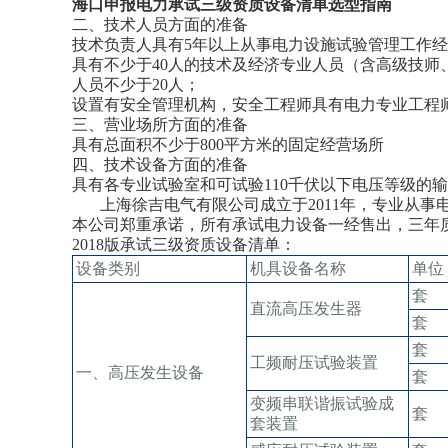
海口申报电力承试三级资质设备清单选型指南
二、技术人员方面的准备
技术负责人具有5年以上从事电力设施试验管理工作
具有不少于40人的技术及经济专业人员（含高级技
人员不少于20人；
设置有安全管理机构，安全工程师具有电力专业工程
三、营业场所方面的准备
具有总面积不少于800平方米的固定经营场所
四、技术设备方面的准备
具有各专业试验室和可试验110千伏以下电压等级的
上海徐吉电气有限公司成立于2011年，专业从事
本公司郑重承诺，所有承试电力设备一经售出，三年
2018版承试三级资质设备清单：
设备类别
机具设备名称
单位
套
直流高压发生器
套
套
工频耐压试验装置
一、高压发生设备
套
变频串联谐振试验成
套
套装置