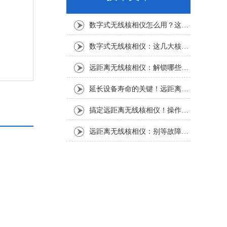
数字式无线核相仪怎么用？这份实操指南，新手也能轻松上手
数字式无线核相仪：这几大核心特点，让核相作业效率直接“提速”
远距离无线核相仪：解锁哪些“看不见”的电力适配场景？
延长设备寿命的关键！远距离无线核相仪的保养细节，资深运维都在悄悄用
搞定远距离无线核相仪！操作步骤全梳理，每一步都讲透
远距离无线核相仪：别等故障才重视！这份维护保养指南请收好