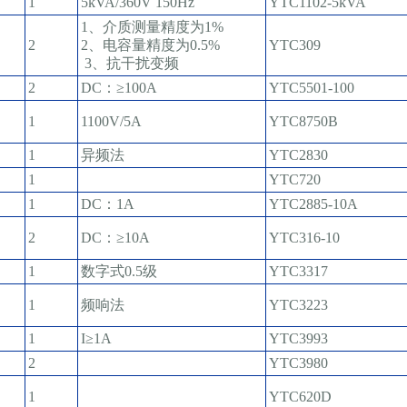
1
5kVA/360V 150Hz
YTC1102-5kVA
1、介质测量精度为1%
2
2、电容量精度为0.5%
YTC309
3、抗干扰变频
2
DC：≥100A
YTC5501-100
1
1100V/5A
YTC8750B
1
异频法
YTC2830
1
YTC720
1
DC：1A
YTC2885-10A
2
DC：≥10A
YTC316-10
1
数字式0.5级
YTC3317
1
频响法
YTC3223
1
I≥1A
YTC3993
2
YTC3980
1
YTC620D