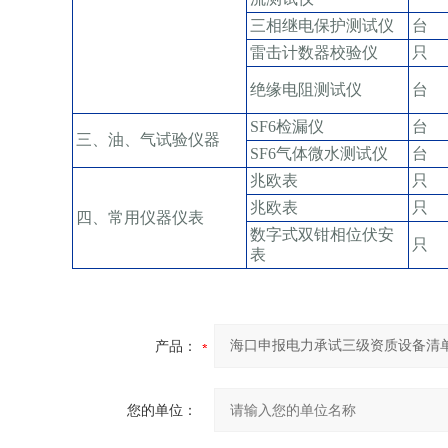
三相继电保护测试仪
台
雷击计数器校验仪
只
绝缘电阻测试仪
台
SF6检漏仪
台
三、油、气试验仪器
SF6气体微水测试仪
台
兆欧表
只
兆欧表
只
四、常用仪器仪表
数字式双钳相位伏安
只
表
产品：
您的单位：