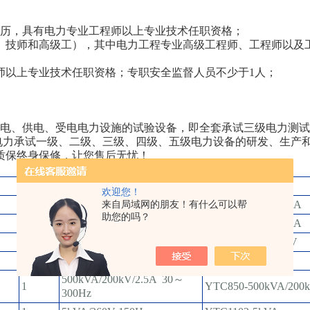
经历，具有电力专业工程师以上专业技术任职资格；
师、技师和高级工），其中电力工程专业高级工程师、工程师以及
师以上专业技术任职资格；专职安全监督人员不少于1人；
输电、供电、受电电力设施的试验设备，即全套承试三级电力测
电力承试一级、二级、三级、四级、五级电力设备的研发、生产
质保终身保修，让您售后无忧！
数量
规 格
规格型号
欢迎您！
1
DC：200kV/3mA
YTCZG-200kV/3mA
来自局域网的朋友！有什么可以帮
助您的吗？
1
DC：120kV/2mA
YTCZG-120kV/2mA
1
AC：10kVA/100kV
YD-J-10kVA/100kV
1
AC:5kVA/50kV
YD-J-5kVA/50kV
500kVA/200kV/2.5A 30～
1
YTC850-500kVA/200
300Hz