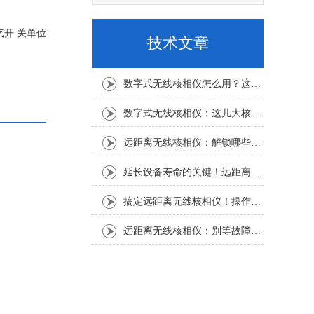
开 关单位
技术文章
数字式无线核相仪怎么用？这份实操指南，新手也能轻松上手
数字式无线核相仪：这几大核心特点，让核相作业效率直接“提速”
远距离无线核相仪：解锁哪些“看不见”的电力适配场景？
延长设备寿命的关键！远距离无线核相仪的保养细节，资深运维都在悄悄用
搞定远距离无线核相仪！操作步骤全梳理，每一步都讲透
远距离无线核相仪：别等故障才重视！这份维护保养指南请收好