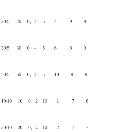
20/5 20 0。4 5 4 9 9
30/5 30 0。4 5 6 8 9
50/5 50 0。4 5 10 8 8
10/10 10 0。2 10 1 7 8
20/10 20 0。4 10 2 7 7