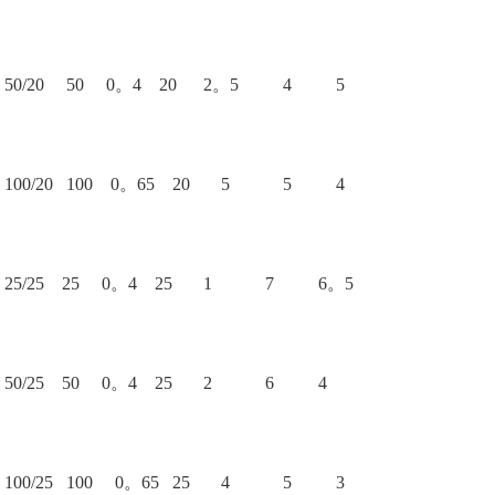
50/20 50 0。4 20 2。5 4 5
100/20 100 0。65 20 5 5 4
25/25 25 0。4 25 1 7 6。5
50/25 50 0。4 25 2 6 4
100/25 100 0。65 25 4 5 3