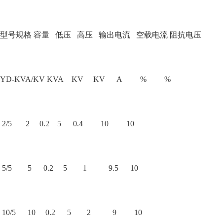
型号规格 容量 低压 高压 输出电流 空载电流 阻抗电压
YD-KVA/KV KVA KV KV A % %
2/5 2 0.2 5 0.4 10 10
5/5 5 0.2 5 1 9.5 10
10/5 10 0.2 5 2 9 10