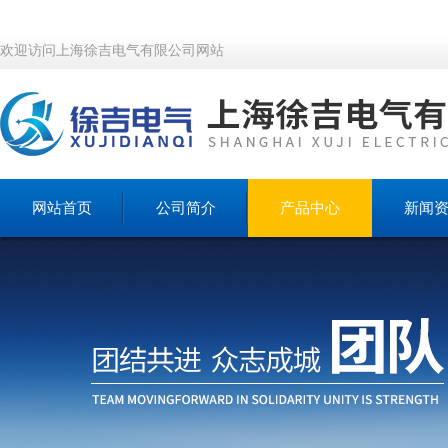
欢迎访问上海徐吉电气有限公司网站
网站首页
公司简介
产品中心
新闻