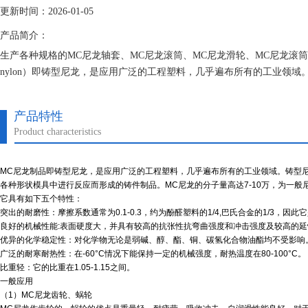
更新时间：2026-01-05
产品简介：
生产各种规格的MC尼龙轴套、MC尼龙滚筒、MC尼龙滑轮、MC尼龙滚筒、MC尼
nylon）即铸型尼龙，是应用广泛的工程塑料，几乎遍布所有的工业领
体在常压下浇注在各种形状模具中进行反应而形成的铸件制品。MC尼龙的分
产品特性
Product characteristics
MC尼龙制品即铸型尼龙，是应用广泛的工程塑料，几乎遍布所有的工业领域。铸型
各种形状模具中进行反应而形成的铸件制品。MC尼龙的分子量高达7-10万，为一般
它具有如下五个特性：
突出的耐磨性：摩擦系数通常为0.1-0.3，约为酚醛塑料的1/4,巴氏合金的1/3，因
良好的机械性能:表面硬度大，并具有较高的抗张性抗弯曲强度和冲击强度及较高的
优异的化学稳定性：对化学物无论是弱碱、醇、酯、铜、碳氢化合物油酯均不受影响
广泛的耐寒耐热性：在-60°C情况下能保持一定的机械强度，耐热温度在80-100°C。
比重轻：它的比重在1.05-1.15之间。
一般应用
（1）MC尼龙齿轮、蜗轮