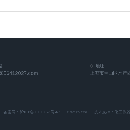
箱
地址
e@56412027.com
上海市宝山区水产西路
备案号：
沪ICP备15015674号-67
sitemap.xml
技术支持：
化工仪