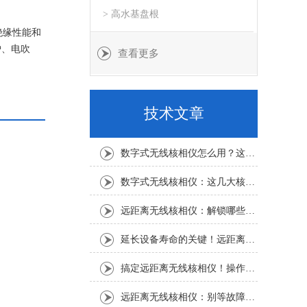
> 高水基盘根
绝缘性能和
炉、电吹
查看更多
。
技术文章
数字式无线核相仪怎么用？这份实操指南，新手也能轻松上手
数字式无线核相仪：这几大核心特点，让核相作业效率直接“提速”
远距离无线核相仪：解锁哪些“看不见”的电力适配场景？
延长设备寿命的关键！远距离无线核相仪的保养细节，资深运维都在悄悄用
搞定远距离无线核相仪！操作步骤全梳理，每一步都讲透
远距离无线核相仪：别等故障才重视！这份维护保养指南请收好