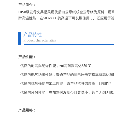
产品简介：
HP-8级云母夹具是采用优质白云母纸或金云母纸为原料，
耐高温性能，在500-800C的高温下可长期使用，广泛应
风、电烫斗、加热圈、卷发夹，电热梳，工频炉、中频炉、
产品特性
Product characteristics
产品性能：
优良的耐高温绝缘性能，zui高耐温高达850 ℃。
优良的电气绝缘性能，普通产品的耐电压击穿指标就高达20K
优良的抗弯强度与加工性能，该产品抗弯强度高，且韧性*
优良的环保性能，在加热时发烟少且异味小，甚至无烟无味
产品规格：