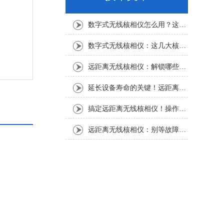
数字式无线核相仪怎么用？这份实操指南，新手也能轻松上手
数字式无线核相仪：这几大核心特点，让核相作业效率直接“提速”
远距离无线核相仪：解锁哪些“看不见”的电力适配场景？
延长设备寿命的关键！远距离无线核相仪的保养细节，资深运维都在悄悄用
搞定远距离无线核相仪！操作步骤全梳理，每一步都讲透
远距离无线核相仪：别等故障才重视！这份维护保养指南请收好