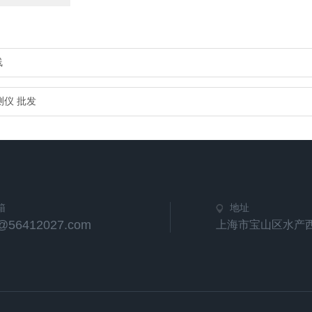
线
测仪 批发
箱
地址
e@56412027.com
上海市宝山区水产西路