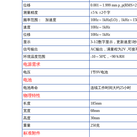
位移
0.001～1.999 mm p_p(RMS×2.
测量精度
±5％ ±2个字
频率范围： 加速度
10Hz～1kHz(LO)，1kHz～15k
速度
10Hz～1kHz
位移
10Hz～1kHz
显示
3-1/2数字显示，更新速度
信号输出
AC输出，满量程为2V ,可接耳
环境温度范围
-10～50℃，<90％RH
电源需求
电压
1节9V电池
电池
电池寿命
连续工作时间大约25小时
物理特性
长度
185mm
宽度
68mm
高度
30mm
重量
250克
标准附件