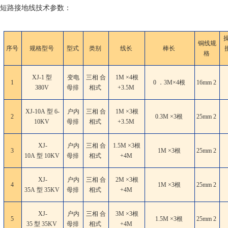
短路接地线技术参数：
铜线规
序号
规格型号
型式
类别
线长
棒长
格
XJ-1 型
变电
三相 合
1M ×4根
1
0 ．3M×4根
16mm
2
380V
母排
相式
+3.5M
XJ-10A 型 6-
户内
三相 合
1M ×3根
2
0.3M ×3根
25mm
2
10KV
母排
相式
+3.5M
XJ-
户内
三相 合
1.5M ×3根
3
1M ×3根
25mm
2
10A 型 10KV
母排
相式
+4M
XJ-
户内
三相 合
2M ×3根
4
1M ×3根
25mm
2
35A 型 35KV
母排
相式
+4M
XJ-
户内
三相 合
3M ×3根
5
1.5M ×3根
25mm
2
35 型 35KV
母排
相式
+4M