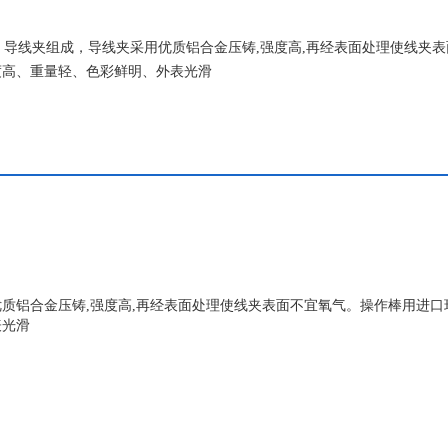
杆、导线夹组成，导线夹采用优质铝合金压铸,强度高,再经表面处理使线夹
度高、重量轻、色彩鲜明、外表光滑
质铝合金压铸,
强度高
,
再经表面处理使线夹表面不宜氧气。操作棒用进口
表光滑