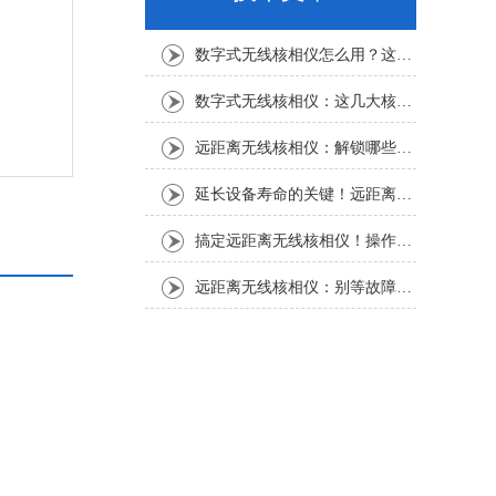
数字式无线核相仪怎么用？这份实操指南，新手也能轻松上手
数字式无线核相仪：这几大核心特点，让核相作业效率直接“提速”
远距离无线核相仪：解锁哪些“看不见”的电力适配场景？
延长设备寿命的关键！远距离无线核相仪的保养细节，资深运维都在悄悄用
搞定远距离无线核相仪！操作步骤全梳理，每一步都讲透
远距离无线核相仪：别等故障才重视！这份维护保养指南请收好