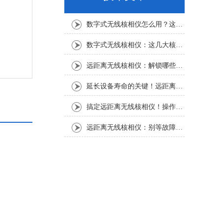
数字式无线核相仪怎么用？这份实操指南，新手也能轻松上手
数字式无线核相仪：这几大核心特点，让核相作业效率直接“提速”
远距离无线核相仪：解锁哪些“看不见”的电力适配场景？
延长设备寿命的关键！远距离无线核相仪的保养细节，资深运维都在悄悄用
搞定远距离无线核相仪！操作步骤全梳理，每一步都讲透
远距离无线核相仪：别等故障才重视！这份维护保养指南请收好