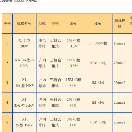
短路接地线技术参数：
铜线规
序号
规格型号
型式
类别
线长
棒长
格
XJ-1 型
变电
三相 合
1M ×4根
1
0 ．3M×4根
16mm
2
380V
母排
相式
+3.5M
XJ-10A 型 6-
户内
三相 合
1M ×3根
2
0.3M ×3根
25mm
2
10KV
母排
相式
+3.5M
XJ-
户内
三相 合
1.5M ×3根
3
1M ×3根
25mm
2
10A 型 10KV
母排
相式
+4M
XJ-
户内
三相 合
2M ×3根
4
1M ×3根
25mm
2
35A 型 35KV
母排
相式
+4M
XJ-
户内
三相 合
3M ×3根
5
1.5M ×3根
25mm
2
35 型 35KV
母排
相式
+4M