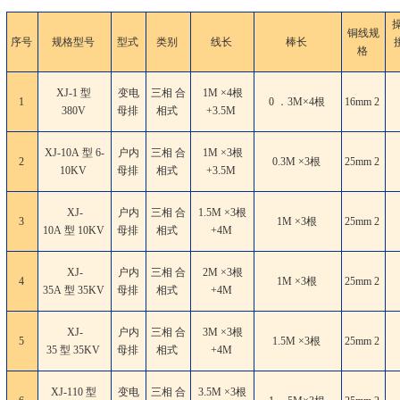
铜线规
序号
规格型号
型式
类别
线长
棒长
格
XJ-1 型
变电
三相 合
1M ×4根
1
0 ．3M×4根
16mm
2
380V
母排
相式
+3.5M
XJ-10A 型 6-
户内
三相 合
1M ×3根
2
0.3M ×3根
25mm
2
10KV
母排
相式
+3.5M
XJ-
户内
三相 合
1.5M ×3根
3
1M ×3根
25mm
2
10A 型 10KV
母排
相式
+4M
XJ-
户内
三相 合
2M ×3根
4
1M ×3根
25mm
2
35A 型 35KV
母排
相式
+4M
XJ-
户内
三相 合
3M ×3根
5
1.5M ×3根
25mm
2
35 型 35KV
母排
相式
+4M
XJ-110 型
变电
三相 合
3.5M ×3根