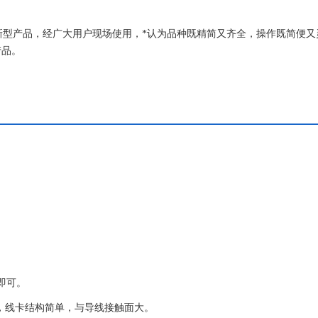
验的新型产品，经广大用户现场使用，*认为品种既精简又齐全，操作既简便
产品。
即可。
”，线卡结构简单，与导线接触面大。