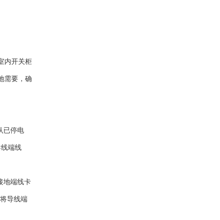
室内开关柜
地需要，确
认已停电
导线端线
接地端线卡
棒将导线端