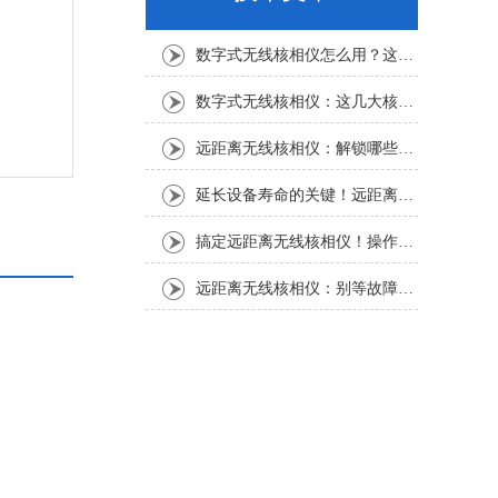
数字式无线核相仪怎么用？这份实操指南，新手也能轻松上手
数字式无线核相仪：这几大核心特点，让核相作业效率直接“提速”
远距离无线核相仪：解锁哪些“看不见”的电力适配场景？
延长设备寿命的关键！远距离无线核相仪的保养细节，资深运维都在悄悄用
搞定远距离无线核相仪！操作步骤全梳理，每一步都讲透
远距离无线核相仪：别等故障才重视！这份维护保养指南请收好