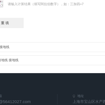
请输入计算结果（填写阿拉伯数字），如：三加四=7
 接地线
接地线 接地线
箱
地址
e@56412027.com
上海市宝山区水产西路