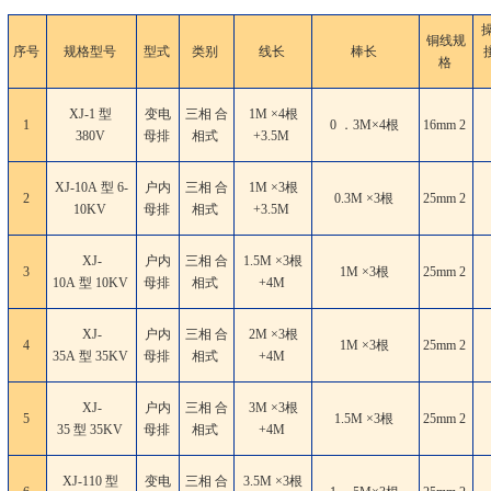
铜线规
序号
规格型号
型式
类别
线长
棒长
格
XJ-1 型
变电
三相 合
1M ×4根
1
0 ．3M×4根
16mm
2
380V
母排
相式
+3.5M
XJ-10A 型 6-
户内
三相 合
1M ×3根
2
0.3M ×3根
25mm
2
10KV
母排
相式
+3.5M
XJ-
户内
三相 合
1.5M ×3根
3
1M ×3根
25mm
2
10A 型 10KV
母排
相式
+4M
XJ-
户内
三相 合
2M ×3根
4
1M ×3根
25mm
2
35A 型 35KV
母排
相式
+4M
XJ-
户内
三相 合
3M ×3根
5
1.5M ×3根
25mm
2
35 型 35KV
母排
相式
+4M
XJ-110 型
变电
三相 合
3.5M ×3根