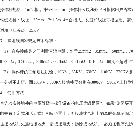
操作杆规格：1m*3根，外径Ф26mm，操作杆长度和外径可根据用户需求
铜线规格：线径：25mm，3*1.5m+4m合相式。长度和线径可根据用户
适用电压等级：35KV
3． 接地线国家规定技术标准：
（1） 在各接线鼻之间测量直流电阻，对于25mm2，35mm2，50mm2，
0.79mΩ，0.56mΩ，0.40mΩ，0.28mΩ，0.21mΩ，0.16mΩ，周期不超过5
（2） 操作棒的工频耐压试验，10KV，35KV，63KV，110KV，220KV
一分钟不击穿。而330KV，500KV接地棒要分别在380KV，580KV上
4． 使用方法
首先核实接地棒的电压等级与操作设备的电压等级是否*。如果*则需要
电夹有固定式和活动式）相应位置上，将接地线合相上的单眼铜鼻子固定
挂接地线时先连结接地夹，后接接电夹；拆除接地线时，必须按程序先拆